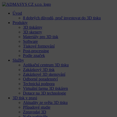
Úvod
8 dobrých důvodů, proč investovat do 3D tisku​
Produkty
3D tiskárny
3D skenery
Materiály pro 3D tisk
Software
Tlakové formování
Post-processing
Podle značek
Služby
Aplikační centrum 3D tisku
Zakázkový 3D tisk
Zakázkové 3D skenování
Odborné poradenství
Technická podpora
Virtuální farma 3D tiskáren
Dotace na 3D technologie
3D tisk v praxi
Aktuality ze světa 3D tisku
Případové studie
Zpravodaj 3D
Naše webináře