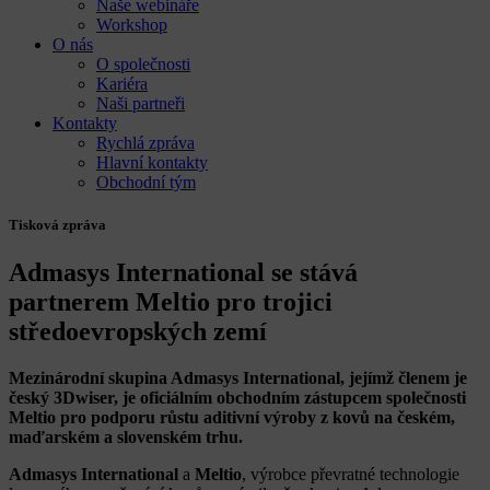
Naše webináře
Workshop
O nás
O společnosti
Kariéra
Naši partneři
Kontakty
Rychlá zpráva
Hlavní kontakty
Obchodní tým
Tisková zpráva
Admasys International se stává
partnerem Meltio pro trojici
středoevropských zemí
Mezinárodní skupina Admasys International, jejímž členem je
český 3Dwiser, je oficiálním obchodním zástupcem společnosti
Meltio pro podporu růstu aditivní výroby z kovů na českém,
maďarském a slovenském trhu.
Admasys International
a
Meltio
, výrobce převratné technologie