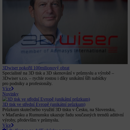
3Dwiser pokořil 100milionový obrat​
Specialisté na 3D tisk a 3D skenování v průmyslu a výrobě –
3Dwiser s.r.o. – rychle rostou i díky unikátní šíři nabídky
pro podniky a profesionály​.
Více
Novinky
3D tisk ve střední Evropě (unikátní průzkum)
Průzkum skutečného využití 3D tisku v Česku, na Slovensku,
v Maďarsku a Rumunsku ukazuje řadu současných trendů aditivní
výroby, především v průmyslu.
Více