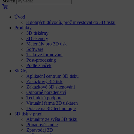
Search
Úvod
8 dobrých důvodů, proč investovat do 3D tisku​
Produkty
3D tiskárny
3D skenery
Materiály pro 3D tisk
Software
Tlakové formování
Post-processing
Podle značek
Služby
Aplikační centrum 3D tisku
Zakázkový 3D tisk
Zakázkové 3D skenování
Odborné poradenství
Technická podpora
Virtuální farma 3D tiskáren
Dotace na 3D technologie
3D tisk v praxi
Aktuality ze světa 3D tisku
Případové studie
Zpravodaj 3D