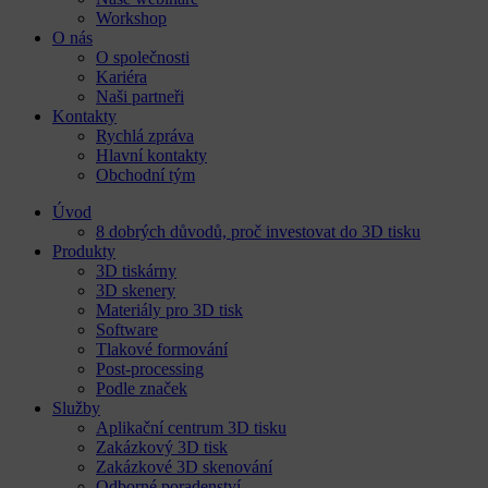
Workshop
O nás
O společnosti
Kariéra
Naši partneři
Kontakty
Rychlá zpráva
Hlavní kontakty
Obchodní tým
Úvod
8 dobrých důvodů, proč investovat do 3D tisku​
Produkty
3D tiskárny
3D skenery
Materiály pro 3D tisk
Software
Tlakové formování
Post-processing
Podle značek
Služby
Aplikační centrum 3D tisku
Zakázkový 3D tisk
Zakázkové 3D skenování
Odborné poradenství