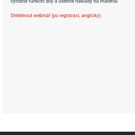
vyrobíte funkční díly a ušetříte náklady na materiál.
Shlédnout webinář (po registraci, anglicky).