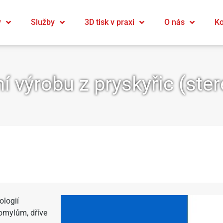
y
Služby
3D tisk v praxi
O nás
Ko
í výrobu z pryskyřic (ster
ologií
omylům, dříve