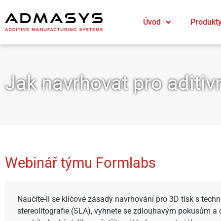
Úvod
Produkt
Jak navrhovat pro aditivn
Webinář týmu Formlabs
Naučíte-li se klíčové zásady navrhování pro 3D tisk s techn
stereolitografie (SLA), vyhnete se zdlouhavým pokusům a 