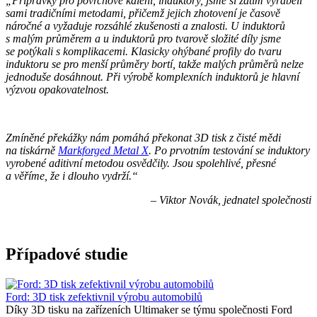
„Přípravky pro povrchové kalení, induktory, jsme si zatím vyráběli
sami tradičními metodami, přičemž jejich zhotovení je časově
náročné a vyžaduje rozsáhlé zkušenosti a znalosti. U induktorů
s malým průměrem a u induktorů pro tvarově složité díly jsme
se potýkali s komplikacemi. Klasicky ohýbané profily do tvaru
induktoru se pro menší průměry bortí, takže malých průměrů nelze
jednoduše dosáhnout. Při výrobě komplexních induktorů je hlavní
výzvou opakovatelnost.
Zmíněné překážky nám pomáhá překonat 3D tisk z čisté mědi
na tiskárně
Markforged Metal X
. Po prvotním testování se induktory
vyrobené aditivní metodou osvědčily. Jsou spolehlivé, přesné
a věříme, že i dlouho vydrží.“
– Viktor Novák, jednatel společnosti
Případové studie
Ford: 3D tisk zefektivnil výrobu automobilů
Díky 3D tisku na zařízeních Ultimaker se týmu společnosti Ford