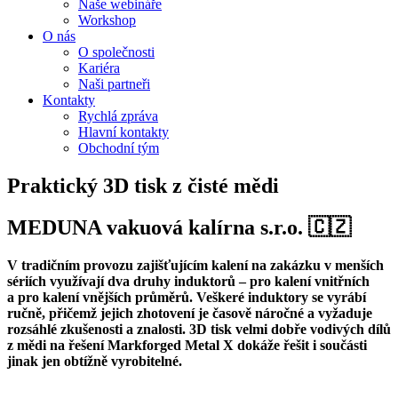
Naše webináře
Workshop
O nás
O společnosti
Kariéra
Naši partneři
Kontakty
Rychlá zpráva
Hlavní kontakty
Obchodní tým
Praktický 3D tisk z čisté mědi
MEDUNA vakuová kalírna s.r.o. 🇨🇿
V tradičním provozu zajišťujícím kalení na zakázku v menších
sériích využívají dva druhy induktorů – pro kalení vnitřních
a pro kalení vnějších průměrů. Veškeré induktory se vyrábí
ručně, přičemž jejich zhotovení je časově náročné a vyžaduje
rozsáhlé zkušenosti a znalosti. 3D tisk velmi dobře vodivých dílů
z mědi na řešení Markforged Metal X dokáže řešit i součásti
jinak jen obtížně vyrobitelné.