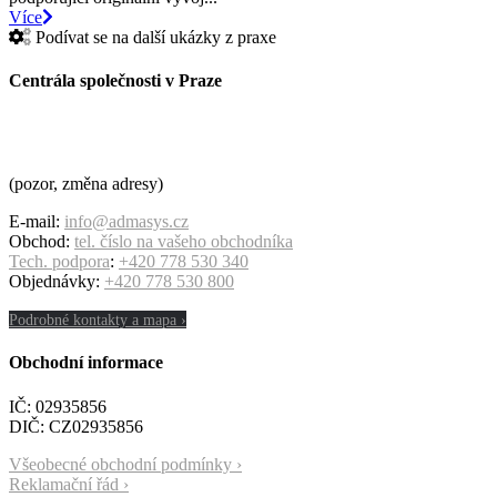
Více
Podívat se na další ukázky z praxe
Centrála společnosti v Praze
ADMASYS CZ s.r.o.
Cukrovarská 1140/90
196 00 Praha 9 – Čakovice
(pozor, změna adresy)
E-mail:
info@admasys.cz
Obchod:
tel. číslo na vašeho obchodníka
Tech. podpora
:
+420 778 530 340
Objednávky:
+420 778 530 800
Podrobné kontakty a mapa ›
Obchodní informace
IČ: 02935856
DIČ: CZ02935856
Všeobecné obchodní podmínky ›
Reklamační řád ›