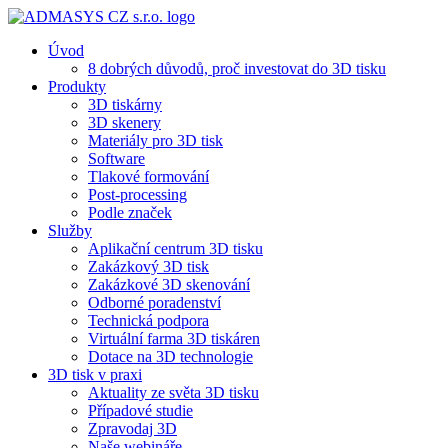
Úvod
8 dobrých důvodů, proč investovat do 3D tisku​
Produkty
3D tiskárny
3D skenery
Materiály pro 3D tisk
Software
Tlakové formování
Post-processing
Podle značek
Služby
Aplikační centrum 3D tisku
Zakázkový 3D tisk
Zakázkové 3D skenování
Odborné poradenství
Technická podpora
Virtuální farma 3D tiskáren
Dotace na 3D technologie
3D tisk v praxi
Aktuality ze světa 3D tisku
Případové studie
Zpravodaj 3D
Naše webináře