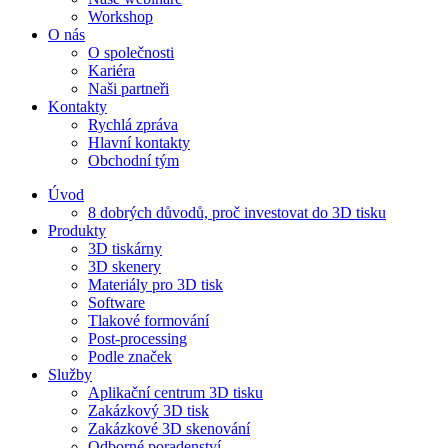
Workshop
O nás
O společnosti
Kariéra
Naši partneři
Kontakty
Rychlá zpráva
Hlavní kontakty
Obchodní tým
Úvod
8 dobrých důvodů, proč investovat do 3D tisku​
Produkty
3D tiskárny
3D skenery
Materiály pro 3D tisk
Software
Tlakové formování
Post-processing
Podle značek
Služby
Aplikační centrum 3D tisku
Zakázkový 3D tisk
Zakázkové 3D skenování
Odborné poradenství