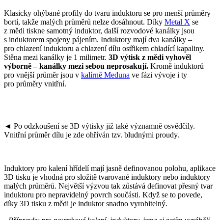
Klasicky ohýbané profily do tvaru induktoru se pro menší průměry
bortí, takže malých průměrů nelze dosáhnout. Díky
Metal X
se
z mědi tiskne samotný induktor, další rozvodové kanálky jsou
s induktorem spojeny pájením. Induktory mají dva kanálky –
pro chlazení induktoru a chlazení dílu ostřikem chladící kapaliny.
Stěna mezi kanálky je 1 milimetr.
3D výtisk z mědi vyhověl
výborně – kanálky mezi sebou neprosakují.
Kromě induktorů
pro vnější průměr jsou v
kalírně Meduna
ve fázi vývoje i ty
pro průměry vnitřní.
◄ Po odzkoušení se 3D výtisky již také významně osvědčily.
Vnitřní průměr dílu je zde ohříván tzv. bludnými proudy.
Induktory pro kalení hřídelí mají jasně definovanou polohu, aplikace
3D tisku je vhodná pro složitě tvarované induktory nebo induktory
malých průměrů. Největší výzvou tak zůstává definovat přesný tvar
induktoru pro nepravidelný povrch součásti. Když se to povede,
díky 3D tisku z mědi je induktor snadno vyrobitelný.