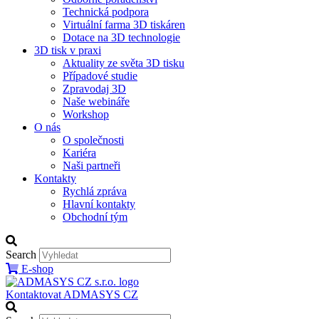
Technická podpora
Virtuální farma 3D tiskáren
Dotace na 3D technologie
3D tisk v praxi
Aktuality ze světa 3D tisku
Případové studie
Zpravodaj 3D
Naše webináře
Workshop
O nás
O společnosti
Kariéra
Naši partneři
Kontakty
Rychlá zpráva
Hlavní kontakty
Obchodní tým
Search
E-shop
Kontaktovat ADMASYS CZ