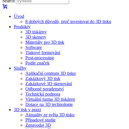
Search
Úvod
8 dobrých důvodů, proč investovat do 3D tisku​
Produkty
3D tiskárny
3D skenery
Materiály pro 3D tisk
Software
Tlakové formování
Post-processing
Podle značek
Služby
Aplikační centrum 3D tisku
Zakázkový 3D tisk
Zakázkové 3D skenování
Odborné poradenství
Technická podpora
Virtuální farma 3D tiskáren
Dotace na 3D technologie
3D tisk v praxi
Aktuality ze světa 3D tisku
Případové studie
Zpravodaj 3D