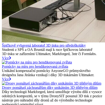
Špičkově vybavená laboratoř 3D tisku pro středoškoláky
Studenti z SPŠ a OA Bruntál mají k ruce špičkovou laboratoř
3D tisku se zařízeními Ultimaker, Markforged, 3ntr či Formlabs.
Více
Pomůcky na míru pro hendikepovaná zvířata​
Unikátní kompenzační pomůcky AnyoneGO průmyslového
designéra Jana Jiránka vznikají i díky 3D tiskárnám Ultimaker.
Více
Drony pomáhají záchranářům díky unikátním 3D tištěným dílům
Díky technologii Markforged, která umožňuje výrobu dílů z vysoce
odolných kompozitů, se v týmu DronySIT posunul 3D tisk z pozice
nástroje pro náhradní díly dronů až do výrobního technologie
podporující originální vývoj...