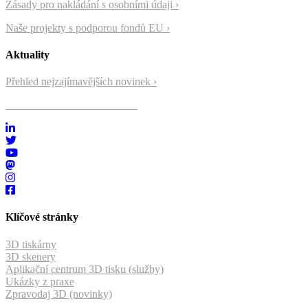
Zásady pro nakládání s osobními údaji ›
Naše projekty s podporou fondů EU ›
Aktuality
Přehled nejzajímavějších novinek ›
Přihlásit se k odběru novinek ›
Klíčové stránky
3D tiskárny
3D skenery
Aplikační centrum 3D tisku (služby)
Ukázky z praxe
Zpravodaj 3D (novinky)