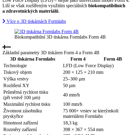
Low Force Display (LFD) – stejně jako univerzální model Form 4.
Liší se však rozšířeným využitím speciálních
biokompatibilních
a zdravotnických materiálů
.
Více o 3D tiskárnách Formlabs
Biokompatibilní 3D tiskárna Formlabs Form 4B
Základní parametry 3D tiskáren Form 4 a Form 4B
3D tiskárna Formlabs
Form 4
Form 4B
Technologie
LFD (Low Force Display)
Tiskový objem
200 × 125 × 210 mm
Výška vrstvy
25–300 µm
Rozlišení XY
50 µm
Průměrná rychlost tisku
40 mm/h
(při vrstvě 100 µm)
Maximální rychlost tisku
100 mm/h
Životnost zásobníku
75 000+ vrstev se kterýmkoli
pryskyřice
materiálem Formlabs
Hmotnost zařízení
18,3 kg
Rozměry zařízení
398 × 367 × 554 mm