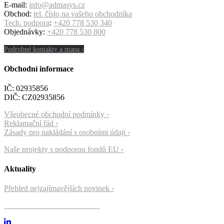
E-mail:
info@admasys.cz
Obchod:
tel. číslo na vašeho obchodníka
Tech. podpora
:
+420 778 530 340
Objednávky:
+420 778 530 800
Podrobné kontakty a mapa ›
Obchodní informace
IČ: 02935856
DIČ: CZ02935856
Všeobecné obchodní podmínky ›
Reklamační řád ›
Zásady pro nakládání s osobními údaji ›
Naše projekty s podporou fondů EU ›
Aktuality
Přehled nejzajímavějších novinek ›
Přihlásit se k odběru novinek ›