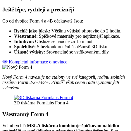
Ještě lépe, rychleji a precizněji
Co od dvojice Form 4 a 4B očekávat? Jsou:
Rychlé jako blesk:
Většinu výtisků připravíte do 2 hodin.
Všestranné:
Špičkové materiály pro nejrůznější aplikace.
Intuitivní:
Obsluze se naučíte za 15 minut.
Spolehlivé:
S bezkonkurenční úspěšností 3D tisku.
Úžasné výtisky:
Srovnatelné se vstřikovanými díly.
Kompletní informace o novince
Nový Form 4 navazuje na etalony ve své kategorii, rodinu stolních
tiskáren Form 2/2+/3/3+. Přináší však celou řadu významných
vylepšení
3D tiskárna Formlabs Form 4
Všestranný Form 4
Velmi rychlá
MSLA tiskárna kombinuje špičkovou nabídku
materiálů se spolehlivým a přesným tiskovým řešením
. Své