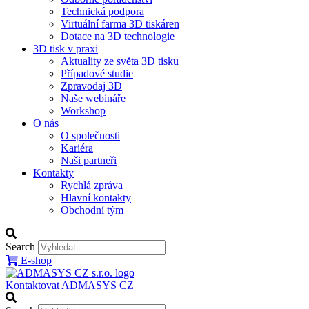
Technická podpora
Virtuální farma 3D tiskáren
Dotace na 3D technologie
3D tisk v praxi
Aktuality ze světa 3D tisku
Případové studie
Zpravodaj 3D
Naše webináře
Workshop
O nás
O společnosti
Kariéra
Naši partneři
Kontakty
Rychlá zpráva
Hlavní kontakty
Obchodní tým
Search
E-shop
Kontaktovat ADMASYS CZ