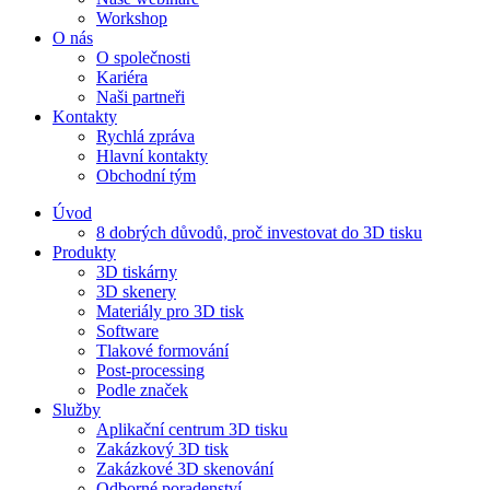
Workshop
O nás
O společnosti
Kariéra
Naši partneři
Kontakty
Rychlá zpráva
Hlavní kontakty
Obchodní tým
Úvod
8 dobrých důvodů, proč investovat do 3D tisku​
Produkty
3D tiskárny
3D skenery
Materiály pro 3D tisk
Software
Tlakové formování
Post-processing
Podle značek
Služby
Aplikační centrum 3D tisku
Zakázkový 3D tisk
Zakázkové 3D skenování
Odborné poradenství