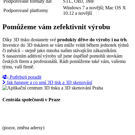
Podporované formáty dat
STL, OBJ, 3MF
Windows 7 a novější; Mac OS X
Podporované platformy
10.12 a novější
Pomůžeme vám zefektivnit výrobu
Díky 3D tisku dostanete své
produkty dříve do výroby i na trh
.
Investice do 3D tiskáren se vám může vrátit během jednotek týdnů
či měsíců – stejně jako mnoha našim stávajícím zákazníkům.
S nasazením aditivní výroby už jsme úspěšně pomohli stovkám
českých firem a profesionálů. Rádi pomůžeme také vám, vašemu
týmu, vaší firmě.
Potřebuji poradit
Jak funguje a co umí 3D tisk a 3D skenování
Centrála společnosti v Praze
ADMASYS CZ s.r.o.
Cukrovarská 1140/90
196 00 Praha 9 – Čakovice
(pozor, změna adresy)