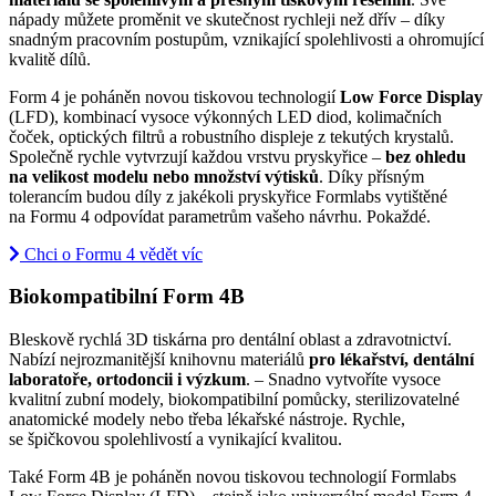
nápady můžete proměnit ve skutečnost rychleji než dřív – díky
snadným pracovním postupům, vznikající spolehlivosti a ohromující
kvalitě dílů.
Form 4 je poháněn novou tiskovou technologií
Low Force Display
(LFD), kombinací vysoce výkonných LED diod, kolimačních
čoček, optických filtrů a robustního displeje z tekutých krystalů.
Společně rychle vytvrzují každou vrstvu pryskyřice –
bez ohledu
na velikost modelu nebo množství výtisků
. Díky přísným
tolerancím budou díly z jakékoli pryskyřice Formlabs vytištěné
na Formu 4 odpovídat parametrům vašeho návrhu. Pokaždé.
Chci o Formu 4 vědět víc
Biokompatibilní Form 4B
Bleskově rychlá 3D tiskárna pro dentální oblast a zdravotnictví.
Nabízí nejrozmanitější knihovnu materiálů
pro lékařství, dentální
laboratoře, ortodoncii i výzkum
. – Snadno vytvoříte vysoce
kvalitní zubní modely, biokompatibilní pomůcky, sterilizovatelné
anatomické modely nebo třeba lékařské nástroje. Rychle,
se špičkovou spolehlivostí a vynikající kvalitou.
Také Form 4B je poháněn novou tiskovou technologií Formlabs