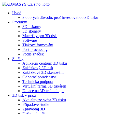
Úvod
8 dobrých důvodů, proč investovat do 3D tisku​
Produkty
3D tiskárny
3D skenery
Materiály pro 3D tisk
Software
Tlakové formování
Post-processing
Podle značek
Služby
Aplikační centrum 3D tisku
Zakázkový 3D tisk
Zakázkové 3D skenování
Odborné poradenství
Technická podpora
Virtuální farma 3D tiskáren
Dotace na 3D technologie
3D tisk v praxi
Aktuality ze světa 3D tisku
Případové studie
Zpravodaj 3D
Naše webináře