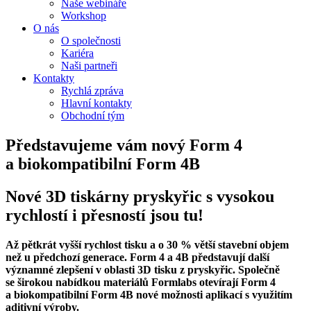
Naše webináře
Workshop
O nás
O společnosti
Kariéra
Naši partneři
Kontakty
Rychlá zpráva
Hlavní kontakty
Obchodní tým
Představujeme vám nový Form 4
a biokompatibilní Form 4B
Nové 3D tiskárny pryskyřic s vysokou
rychlostí i přesností jsou tu!
Až pětkrát vyšší rychlost tisku a o 30 % větší stavební objem
než u předchozí generace. Form 4 a 4B představují další
významné zlepšení v oblasti 3D tisku z pryskyřic. Společně
se širokou nabídkou materiálů Formlabs otevírají Form 4
a biokompatibilní Form 4B nové možnosti aplikací s využitím
aditivní výroby.