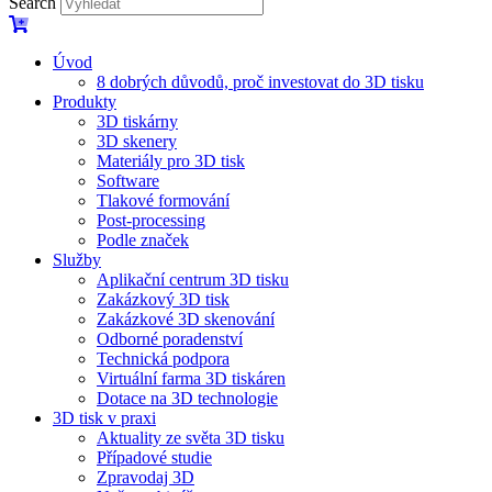
Search
Úvod
8 dobrých důvodů, proč investovat do 3D tisku​
Produkty
3D tiskárny
3D skenery
Materiály pro 3D tisk
Software
Tlakové formování
Post-processing
Podle značek
Služby
Aplikační centrum 3D tisku
Zakázkový 3D tisk
Zakázkové 3D skenování
Odborné poradenství
Technická podpora
Virtuální farma 3D tiskáren
Dotace na 3D technologie
3D tisk v praxi
Aktuality ze světa 3D tisku
Případové studie
Zpravodaj 3D