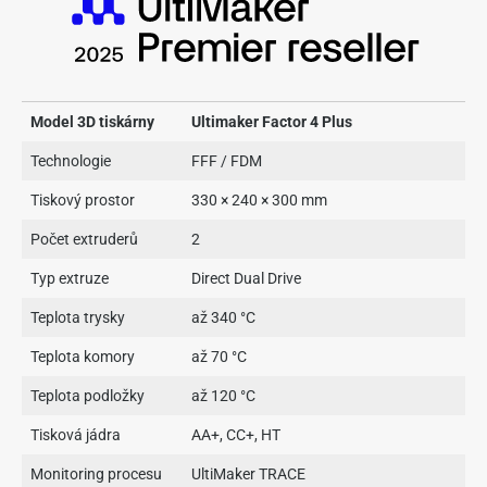
Model 3D tiskárny
Ultimaker Factor 4 Plus
Technologie
FFF / FDM
Tiskový prostor
330 × 240 × 300 mm
Počet extruderů
2
Typ extruze
Direct Dual Drive
Teplota trysky
až 340 °C
Teplota komory
až 70 °C
Teplota podložky
až 120 °C
Tisková jádra
AA+, CC+, HT
Monitoring procesu
UltiMaker TRACE