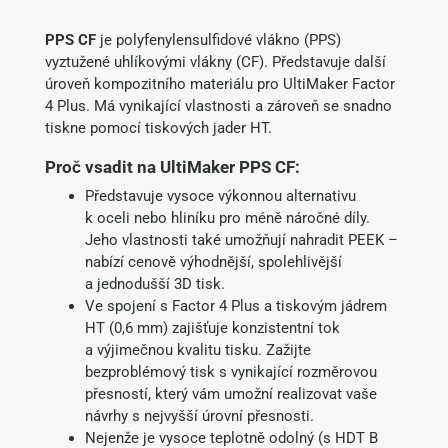
PPS CF
je polyfenylensulfidové vlákno (PPS)
vyztužené uhlíkovými vlákny (CF). Představuje další
úroveň kompozitního materiálu pro UltiMaker Factor
4 Plus. Má vynikající vlastnosti a zároveň se snadno
tiskne pomocí tiskových jader HT.
Proč vsadit na UltiMaker PPS CF:
Představuje vysoce výkonnou alternativu
k oceli nebo hliníku pro méně náročné díly.
Jeho vlastnosti také umožňují nahradit PEEK –
nabízí cenově výhodnější, spolehlivější
a jednodušší 3D tisk.
Ve spojení s Factor 4 Plus a tiskovým jádrem
HT (0,6 mm) zajišťuje konzistentní tok
a výjimečnou kvalitu tisku. Zažijte
bezproblémový tisk s vynikající rozměrovou
přesností, který vám umožní realizovat vaše
návrhy s nejvyšší úrovní přesnosti.
Nejenže je vysoce teplotně odolný (s HDT B