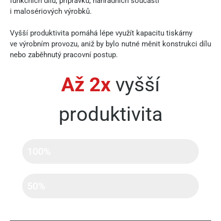
funkčních dílů, přípravků, náhradních součástí
i malosériových výrobků.
Vyšší produktivita pomáhá lépe využít kapacitu tiskárny
ve výrobním provozu, aniž by bylo nutné měnit konstrukci dílu
nebo zaběhnutý pracovní postup.
Až 2x
vyšší
produktivita
Factor 4 Plus
100%
Factor 4
50%