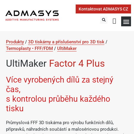
Kontaktovat ADMASYS CZ
3D tisk 
Produkty
/
3D tiskárny a příslušenství pro 3D tisk
/
Termoplasty • FFF/FDM
/
UltiMaker
UltiMaker
Factor 4 Plus
Více vyrobených dílů za stejný
čas,
s kontrolou průběhu každého
tisku
Průmyslová FFF 3D tiskárna pro výrobu funkčních dílů,
přípravků, náhradních součástí a malosériovou produkci.