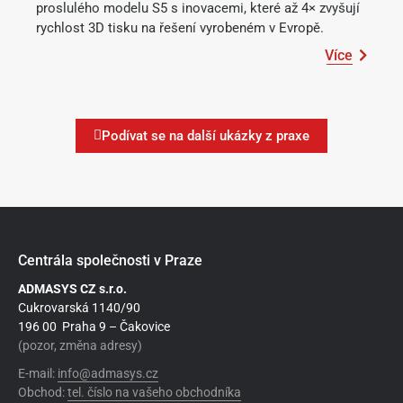
proslulého modelu S5 s inovacemi, které až 4× zvyšují
rychlost 3D tisku na řešení vyrobeném v Evropě.
Více
Podívat se na další ukázky z praxe
Centrála společnosti v Praze
ADMASYS CZ s.r.o.
Cukrovarská 1140/90
196 00 Praha 9 – Čakovice
(pozor, změna adresy)
E-mail:
info@admasys.cz
Obchod:
tel. číslo na vašeho obchodníka