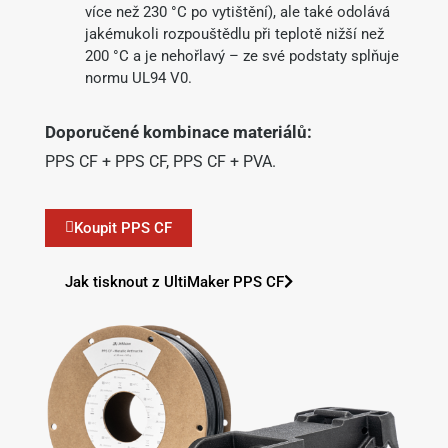
více než 230 °C po vytištění), ale také odolává
jakémukoli rozpouštědlu při teplotě nižší než
200 °C a je nehořlavý – ze své podstaty splňuje
normu UL94 V0.
Doporučené kombinace materiálů:
PPS CF +
PPS
CF,
PPS
CF + PVA.
Koupit PPS CF
Jak tisknout z UltiMaker PPS CF