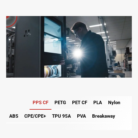
PPS CF
PETG
PET CF
PLA
Nylon
ABS
CPE/CPE+
TPU 95A
PVA
Breakaway