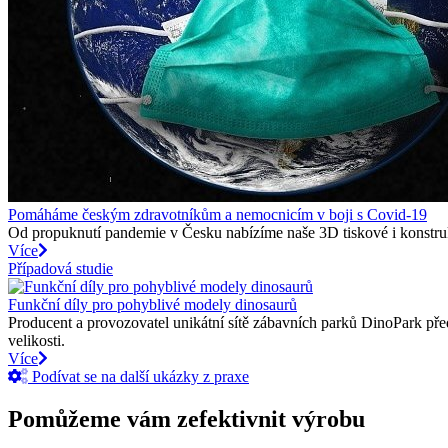
Pomáháme českým zdravotníkům a nemocnicím v boji s Covid-19
Od propuknutí pandemie v Česku nabízíme naše 3D tiskové i konstruk
Více
Případová studie
Funkční díly pro pohyblivé modely dinosaurů
Producent a provozovatel unikátní sítě zábavních parků DinoPark pře
velikosti.
Více
Podívat se na další ukázky z praxe
Pomůžeme vám zefektivnit výrobu