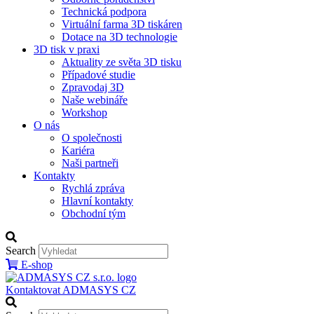
Technická podpora
Virtuální farma 3D tiskáren
Dotace na 3D technologie
3D tisk v praxi
Aktuality ze světa 3D tisku
Případové studie
Zpravodaj 3D
Naše webináře
Workshop
O nás
O společnosti
Kariéra
Naši partneři
Kontakty
Rychlá zpráva
Hlavní kontakty
Obchodní tým
Search
E-shop
Kontaktovat ADMASYS CZ