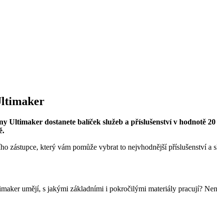
Ultimaker
y Ultimaker dostanete balíček služeb a příslušenství v hodnotě 20 
ě.
o zástupce, který vám pomůže vybrat to nejvhodnější příslušenství a sl
imaker umějí, s jakými základními i pokročilými materiály pracují? Nene