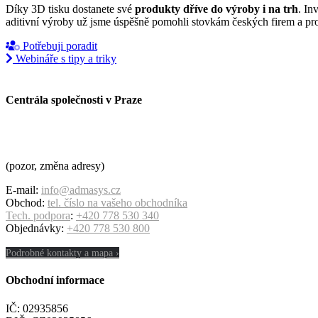
Díky 3D tisku dostanete své
produkty dříve do výroby i na trh
. In
aditivní výroby už jsme úspěšně pomohli stovkám českých firem a pr
Potřebuji poradit
Webináře s tipy a triky
Centrála společnosti v Praze
ADMASYS CZ s.r.o.
Cukrovarská 1140/90
196 00 Praha 9 – Čakovice
(pozor, změna adresy)
E-mail:
info@admasys.cz
Obchod:
tel. číslo na vašeho obchodníka
Tech. podpora
:
+420 778 530 340
Objednávky:
+420 778 530 800
Podrobné kontakty a mapa ›
Obchodní informace
IČ: 02935856