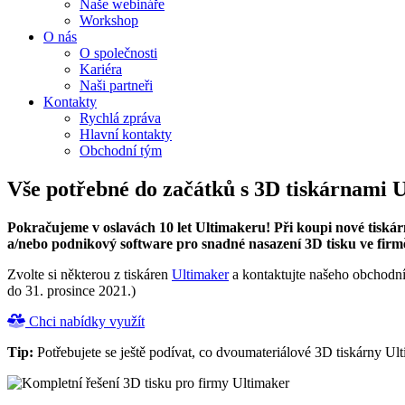
Naše webináře
Workshop
O nás
O společnosti
Kariéra
Naši partneři
Kontakty
Rychlá zpráva
Hlavní kontakty
Obchodní tým
Vše potřebné do začátků s 3D tiskárnami 
Pokračujeme v oslavách 10 let Ultimakeru! Při koupi nové tiskárn
a/nebo podnikový software pro snadné nasazení 3D tisku ve firm
Zvolte si některou z tiskáren
Ultimaker
a kontaktujte našeho obchodníh
do 31. prosince 2021.)
Chci nabídky využít
Tip:
Potřebujete se ještě podívat, co dvoumateriálové 3D tiskárny Ult