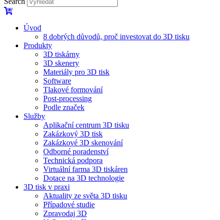
Search
Úvod
8 dobrých důvodů, proč investovat do 3D tisku​
Produkty
3D tiskárny
3D skenery
Materiály pro 3D tisk
Software
Tlakové formování
Post-processing
Podle značek
Služby
Aplikační centrum 3D tisku
Zakázkový 3D tisk
Zakázkové 3D skenování
Odborné poradenství
Technická podpora
Virtuální farma 3D tiskáren
Dotace na 3D technologie
3D tisk v praxi
Aktuality ze světa 3D tisku
Případové studie
Zpravodaj 3D