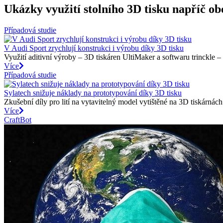
Ukázky využití stolního 3D tisku napříč ob
Případová studie
V Audi Sport zrychlují konstrukci i výrobu díky 3D tisku
Využití aditivní výroby – 3D tiskáren UltiMaker a softwaru trinckle 
Více
Případová studie
Sylatech snižuje náklady na prototypování díky 3D tisku​
Zkušební díly pro lití na vytavitelný model vytištěné na 3D tiskárnách
Více
CraftBot