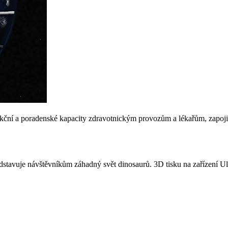
ční a poradenské kapacity zdravotnickým provozům a lékařům, zapojil
dstavuje návštěvníkům záhadný svět dinosaurů. 3D tisku na zařízení U