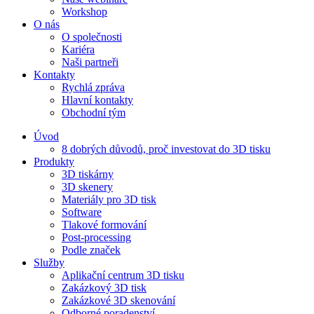
Workshop
O nás
O společnosti
Kariéra
Naši partneři
Kontakty
Rychlá zpráva
Hlavní kontakty
Obchodní tým
Úvod
8 dobrých důvodů, proč investovat do 3D tisku​
Produkty
3D tiskárny
3D skenery
Materiály pro 3D tisk
Software
Tlakové formování
Post-processing
Podle značek
Služby
Aplikační centrum 3D tisku
Zakázkový 3D tisk
Zakázkové 3D skenování
Odborné poradenství