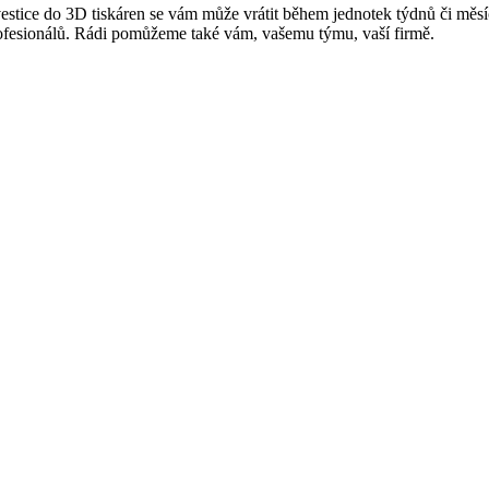
vestice do 3D tiskáren se vám může vrátit během jednotek týdnů či mě
ofesionálů. Rádi pomůžeme také vám, vašemu týmu, vaší firmě.