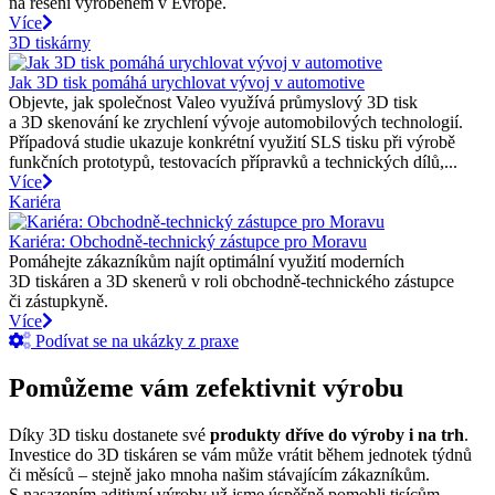
na řešení vyrobeném v Evropě.
Více
3D tiskárny
Jak 3D tisk pomáhá urychlovat vývoj v automotive
Objevte, jak společnost Valeo využívá průmyslový 3D tisk
a 3D skenování ke zrychlení vývoje automobilových technologií.
Případová studie ukazuje konkrétní využití SLS tisku při výrobě
funkčních prototypů, testovacích přípravků a technických dílů,...
Více
Kariéra
Kariéra: Obchodně-technický zástupce pro Moravu
Pomáhejte zákazníkům najít optimální využití moderních
3D tiskáren a 3D skenerů v roli obchodně-technického zástupce
či zástupkyně.
Více
Podívat se na ukázky z praxe
Pomůžeme vám zefektivnit výrobu
Díky 3D tisku dostanete své
produkty dříve do výroby i na trh
.
Investice do 3D tiskáren se vám může vrátit během jednotek týdnů
či měsíců – stejně jako mnoha našim stávajícím zákazníkům.
S nasazením aditivní výroby už jsme úspěšně pomohli tisícům