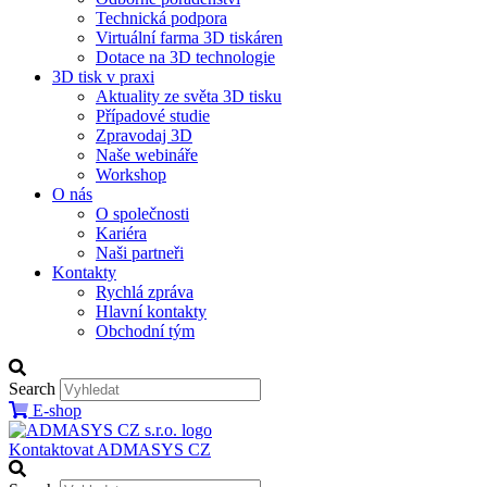
Technická podpora
Virtuální farma 3D tiskáren
Dotace na 3D technologie
3D tisk v praxi
Aktuality ze světa 3D tisku
Případové studie
Zpravodaj 3D
Naše webináře
Workshop
O nás
O společnosti
Kariéra
Naši partneři
Kontakty
Rychlá zpráva
Hlavní kontakty
Obchodní tým
Search
E-shop
Kontaktovat ADMASYS CZ