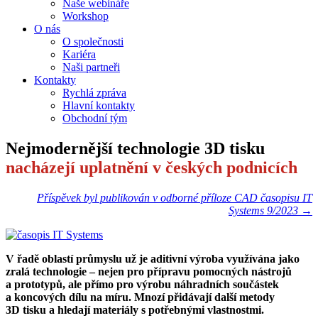
Naše webináře
Workshop
O nás
O společnosti
Kariéra
Naši partneři
Kontakty
Rychlá zpráva
Hlavní kontakty
Obchodní tým
Nejmodernější technologie 3D tisku
nacházejí uplatnění v českých podnicích
Příspěvek byl publikován v odborné příloze CAD časopisu IT
Systems 9/2023 →
V řadě oblastí průmyslu už je aditivní výroba využívána jako
zralá technologie – nejen pro přípravu pomocných nástrojů
a prototypů, ale přímo pro výrobu náhradních součástek
a koncových dílu na míru. Mnozí přidávají další metody
3D tisku a hledají materiály s potřebnými vlastnostmi.