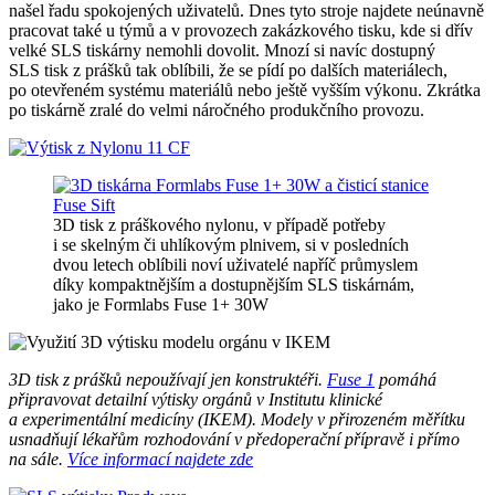
našel řadu spokojených uživatelů. Dnes tyto stroje najdete neúnavně
pracovat také u týmů a v provozech zakázkového tisku, kde si dřív
velké SLS tiskárny nemohli dovolit. Mnozí si navíc dostupný
SLS tisk z prášků tak oblíbili, že se pídí po dalších materiálech,
po otevřeném systému materiálů nebo ještě vyšším výkonu. Zkrátka
po tiskárně zralé do velmi náročného produkčního provozu.
3D tisk z práškového nylonu, v případě potřeby
i se skelným či uhlíkovým plnivem, si v posledních
dvou letech oblíbili noví uživatelé napříč průmyslem
díky kompaktnějším a dostupnějším SLS tiskárnám,
jako je Formlabs Fuse 1+ 30W
3D tisk z prášků nepoužívají jen konstruktéři.
Fuse 1
pomáhá
připravovat detailní výtisky orgánů v Institutu klinické
a experimentální medicíny (IKEM). Modely v přirozeném měřítku
usnadňují lékařům rozhodování v předoperační přípravě i přímo
na sále.
Více informací najdete zde