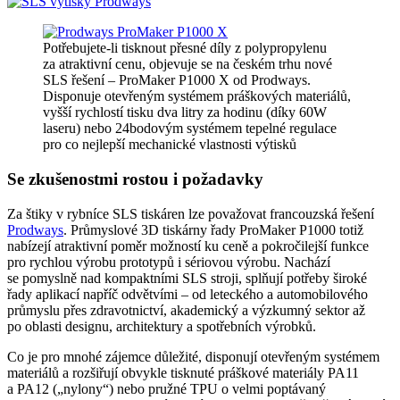
Potřebujete-li tisknout přesné díly z polypropylenu
za atraktivní cenu, objevuje se na českém trhu nové
SLS řešení – ProMaker P1000 X od Prodways.
Disponuje otevřeným systémem práškových materiálů,
vyšší rychlostí tisku dva litry za hodinu (díky 60W
laseru) nebo 24bodovým systémem tepelné regulace
pro co nejlepší mechanické vlastnosti výtisků
Se zkušenostmi rostou i požadavky
Za štiky v rybníce SLS tiskáren lze považovat francouzská řešení
Prodways
. Průmyslové 3D tiskárny řady ProMaker P1000 totiž
nabízejí atraktivní poměr možností ku ceně a pokročilejší funkce
pro rychlou výrobu prototypů i sériovou výrobu. Nachází
se pomyslně nad kompaktními SLS stroji, splňují potřeby široké
řady aplikací napříč odvětvími – od leteckého a automobilového
průmyslu přes zdravotnictví, akademický a výzkumný sektor až
po oblasti designu, architektury a spotřebních výrobků.
Co je pro mnohé zájemce důležité, disponují otevřeným systémem
materiálů a rozšiřují obvykle tisknuté práškové materiály PA11
a PA12 („nylony“) nebo pružné TPU o velmi poptávaný