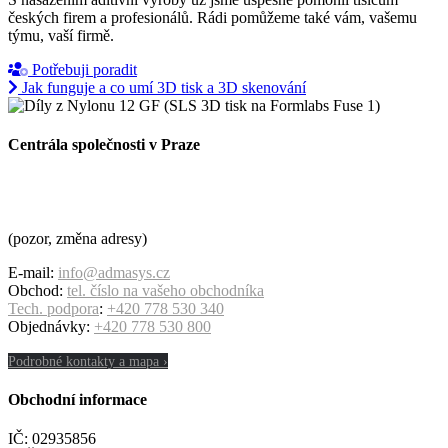
českých firem a profesionálů. Rádi pomůžeme také vám, vašemu
týmu, vaší firmě.
Potřebuji poradit
Jak funguje a co umí 3D tisk a 3D skenování
Centrála společnosti v Praze
ADMASYS CZ s.r.o.
Cukrovarská 1140/90
196 00 Praha 9 – Čakovice
(pozor, změna adresy)
E-mail:
info@admasys.cz
Obchod:
tel. číslo na vašeho obchodníka
Tech. podpora
:
+420 778 530 340
Objednávky:
+420 778 530 800
Podrobné kontakty a mapa ›
Obchodní informace
IČ: 02935856