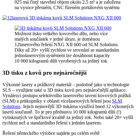
025 má čistý stavební objem okolo 2,5 m³ a je založena
na vysoce přesném, CNC řízeném portálovém systému
Možnost tisku velkého kovového dílu, nebo více
malých součástek v jedné úloze, je doménou
12laserového řešení NXG XII 600 od SLM Solutions.
Díky až 20× vyšší rychlost ve srovnání se standardním
jednolaserovým systémem lze dosáhnout kapacity
10 000 kilogramů dílů vyrobených za jediný rok
3D tisku z kovů pro nejnáročnější
Výkonné lasery a práškový materiál – podobně jako u technologie
SLS – využijete také u 3D tisku kovů pro nejnáročnější aplikace.
Vynálezci postupu selektivního laserového tavení kovových prášků
(SLM) a průkopníky v oblasti vícelaserových řešení jsou
SLM
Solutions
. Jejich nejnovější 3D tiskárna využívá hned 12 výkonných
laserů současně. To je pro představu 10 000 kilogramů dílů (!)
vytisknutých ve špičkové kvalitě za jediný rok. Nebo také 20× vyšší
rychlost než u standardního řešení s jedním laserem.
Řešení německého výrobce najdete po celém světě