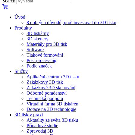
Search
Úvod
8 dobrých důvodů, proč investovat do 3D tisku​
Produkty
3D tiskárny
3D skenery
Materiály pro 3D tisk
Software
Tlakové formování
Post-processing
Podle značek
Služby
Aplikační centrum 3D tisku
Zakázkový 3D tisk
Zakázkové 3D skenování
Odborné poradenství
Technická podpora
Virtuální farma 3D tiskáren
Dotace na 3D technologie
3D tisk v praxi
Aktuality ze světa 3D tisku
Případové studie
Zpravodaj 3D