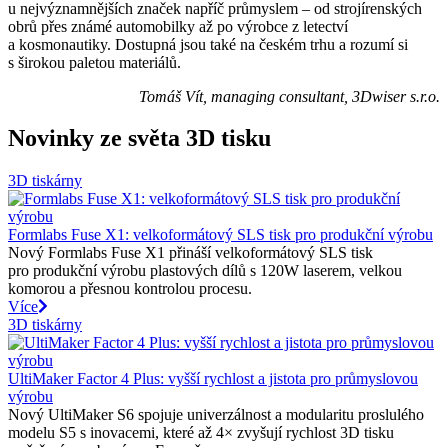
u nejvýznamnějších značek napříč průmyslem – od strojírenských
obrů přes známé automobilky až po výrobce z letectví
a kosmonautiky. Dostupná jsou také na českém trhu a rozumí si
s širokou paletou materiálů.
Tomáš Vít, managing consultant, 3Dwiser s.r.o.
Novinky ze světa 3D tisku
3D tiskárny
Formlabs Fuse X1: velkoformátový SLS tisk pro produkční výrobu
Nový Formlabs Fuse X1 přináší velkoformátový SLS tisk
pro produkční výrobu plastových dílů s 120W laserem, velkou
komorou a přesnou kontrolou procesu.
Více
3D tiskárny
UltiMaker Factor 4 Plus: vyšší rychlost a jistota pro průmyslovou
výrobu
Nový UltiMaker S6 spojuje univerzálnost a modularitu proslulého
modelu S5 s inovacemi, které až 4× zvyšují rychlost 3D tisku