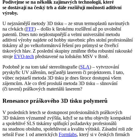
Podívejme se na několik zajímavých technologií, které
se dostávají na český trh a dále rozšiřují možnosti aditivní
výroby.
U nejznámější metody 3D tisku – ze strun termoplastů navinutých
na cívkách (
FFF
) – došlo k širokému rozšíření až po uvolnění
patentů. Dnes tuto nejdostupnější a velmi univerzální metodu
aditivní výroby najdete od hobby stavebnic přes stolní profesionální
tiskárny až po velkoformátová řešení pro průmysl se čtveřicí
tiskových hlav. Z poslední skupiny zmiňme třeba robustní rakouské
stroje
EVO-tech
představené na loňském MSV v Brně.
Podobně je na tom také stereolitografie (
SLA
) – vytvrzování
pryskyřic UV zářením, nejčastěji laserem či projektorem. I tato,
vůbec nejstarší metoda 3D tisku je dnes široce dostupná všem
zájemcům. Ale co třetí proslulá metoda 3D tisku – slinování
(či tavení) práškových materiálů laserem?
Renesance práškového 3D tisku polymerů
V posledních letech se dostupnost profesionálních práškových
3D tiskáren významně zvýšila, když se na trhu objevily kompaktní
a spolehlivé SLS tiskárny splňující požadavky profesionálů
na snadnou obsluhu, spolehlivost a kvalitu výtisků. Zásadní roli zde
sehrál Fuse 1 od amerických
Formlabs
, který si v českých firmách