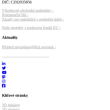
DIČ: CZ02935856
Všeobecné obchodní podmínky ›
Reklamační řád ›
Zásady pro nakládání s osobními údaji ›
Naše projekty s podporou fondů EU ›
Aktuality
Přehled nejzajímavějších novinek ›
Přihlásit se k odběru novinek ›
Klíčové stránky
3D tiskárny
3D skenery