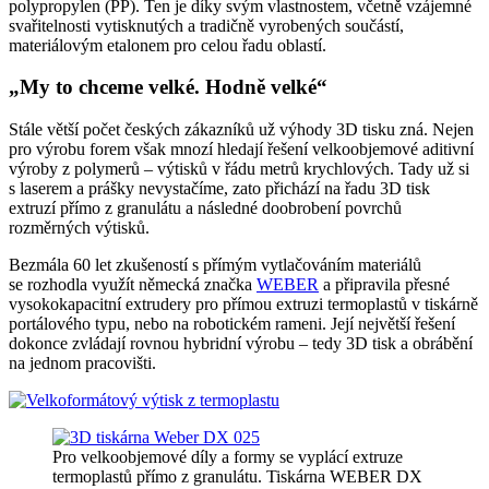
polypropylen (PP). Ten je díky svým vlastnostem, včetně vzájemné
svařitelnosti vytisknutých a tradičně vyrobených součástí,
materiálovým etalonem pro celou řadu oblastí.
„My to chceme velké. Hodně velké“
Stále větší počet českých zákazníků už výhody 3D tisku zná. Nejen
pro výrobu forem však mnozí hledají řešení velkoobjemové aditivní
výroby z polymerů – výtisků v řádu metrů krychlových. Tady už si
s laserem a prášky nevystačíme, zato přichází na řadu 3D tisk
extruzí přímo z granulátu a následné doobrobení povrchů
rozměrných výtisků.
Bezmála 60 let zkušeností s přímým vytlačováním materiálů
se rozhodla využít německá značka
WEBER
a připravila přesné
vysokokapacitní extrudery pro přímou extruzi termoplastů v tiskárně
portálového typu, nebo na robotickém rameni. Její největší řešení
dokonce zvládají rovnou hybridní výrobu – tedy 3D tisk a obrábění
na jednom pracovišti.
Pro velkoobjemové díly a formy se vyplácí extruze
termoplastů přímo z granulátu. Tiskárna WEBER DX