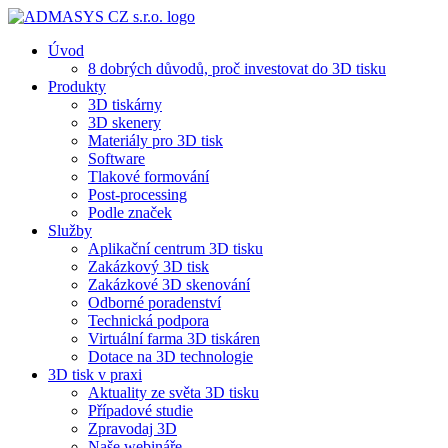
Úvod
8 dobrých důvodů, proč investovat do 3D tisku​
Produkty
3D tiskárny
3D skenery
Materiály pro 3D tisk
Software
Tlakové formování
Post-processing
Podle značek
Služby
Aplikační centrum 3D tisku
Zakázkový 3D tisk
Zakázkové 3D skenování
Odborné poradenství
Technická podpora
Virtuální farma 3D tiskáren
Dotace na 3D technologie
3D tisk v praxi
Aktuality ze světa 3D tisku
Případové studie
Zpravodaj 3D
Naše webináře