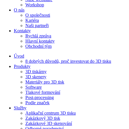
Workshop
O nás
O společnosti
Kariéra
Naši partneři
Kontakty
Rychlá zpráva
Hlavní kontakty
Obchodní tým
Úvod
8 dobrých důvodů, proč investovat do 3D tisku​
Produkty
3D tiskárny
3D skenery
Materiály pro 3D tisk
Software
Tlakové formování
Post-processing
Podle značek
Služby
Aplikační centrum 3D tisku
Zakázkový 3D tisk
Zakázkové 3D skenování
Odborné poradenství