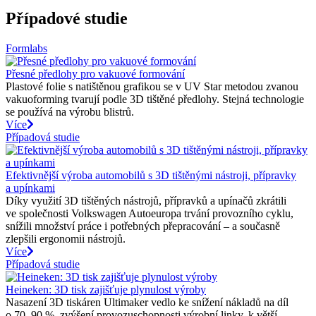
Případové studie
Formlabs
Přesné předlohy pro vakuové formování
Plastové folie s natištěnou grafikou se v UV Star metodou zvanou
vakuoforming tvarují podle 3D tištěné předlohy. Stejná technologie
se používá na výrobu blistrů.
Více
Případová studie
Efektivnější výroba automobilů s 3D tištěnými nástroji, přípravky
a upínkami
Díky využití 3D tištěných nástrojů, přípravků a upínačů zkrátili
ve společnosti Volkswagen Autoeuropa trvání provozního cyklu,
snížili množství práce i potřebných přepracování – a současně
zlepšili ergonomii nástrojů.
Více
Případová studie
Heineken: 3D tisk zajišťuje plynulost výroby
Nasazení 3D tiskáren Ultimaker vedlo ke snížení nákladů na díl
o 70–90 %, zvýšení provozuschopnosti výrobní linky, k větší