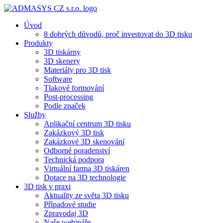
Úvod
8 dobrých důvodů, proč investovat do 3D tisku​
Produkty
3D tiskárny
3D skenery
Materiály pro 3D tisk
Software
Tlakové formování
Post-processing
Podle značek
Služby
Aplikační centrum 3D tisku
Zakázkový 3D tisk
Zakázkové 3D skenování
Odborné poradenství
Technická podpora
Virtuální farma 3D tiskáren
Dotace na 3D technologie
3D tisk v praxi
Aktuality ze světa 3D tisku
Případové studie
Zpravodaj 3D
Naše webináře