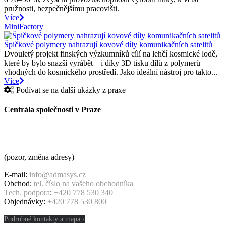
pružnosti, bezpečnějšímu pracovišti.
Více
MiniFactory
Špičkové polymery nahrazují kovové díly komunikačních satelitů
Dvouletý projekt finských výzkumníků cílí na lehčí kosmické lodě,
které by bylo snazší vyrábět – i díky 3D tisku dílů z polymerů
vhodných do kosmického prostředí. Jako ideální nástroj pro takto...
Více
Podívat se na další ukázky z praxe
Centrála společnosti v Praze
ADMASYS CZ s.r.o.
Cukrovarská 1140/90
196 00 Praha 9 – Čakovice
(pozor, změna adresy)
E-mail:
info@admasys.cz
Obchod:
tel. číslo na vašeho obchodníka
Tech. podpora
:
+420 778 530 340
Objednávky:
+420 778 530 800
Podrobné kontakty a mapa ›